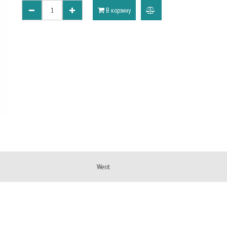
В корзину
добавить
к
сравнению
Werit