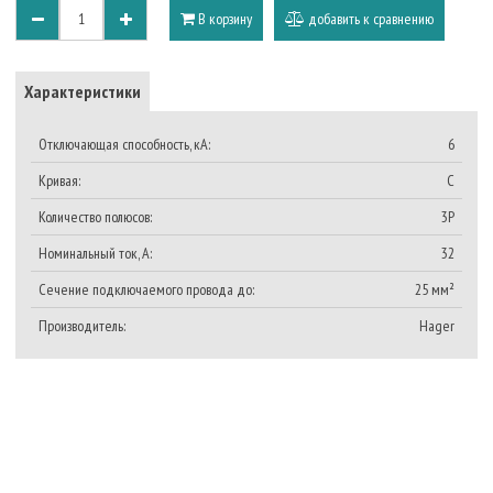
В корзину
добавить к сравнению
Характеристики
Отключающая способность, кА:
6
Кривая:
C
Количество полюсов:
3P
Номинальный ток, A:
32
Сечение подключаемого провода до:
25 мм²
Производитель:
Hager