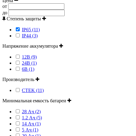
Цена
от
до
Степень защиты
IP65 (11)
IP44 (3)
Напряжение аккумулятора
12В (9)
24В (1)
6В (1)
Производитель
CTEK (11)
Минимальная емкость батареи
28 Ач (2)
1.2 Ач (5)
14 Ач (1)
5 Ач (1)
20 Ач (1)