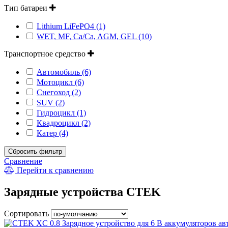
Тип батареи
Lithium LiFePO4 (1)
WET, MF, Ca/Ca, AGM, GEL (10)
Транспортное средство
Автомобиль (6)
Мотоцикл (6)
Снегоход (2)
SUV (2)
Гидроцикл (1)
Квадроцикл (2)
Катер (4)
Сбросить фильтр
Сравнение
Перейти к сравнению
Зарядные устройства CTEK
Сортировать